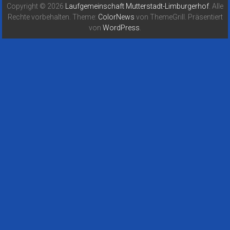
Copyright © 2026
Laufgemeinschaft Mutterstadt-Limburgerhof
. Alle
Rechte vorbehalten. Theme:
ColorNews
von ThemeGrill. Präsentiert
von
WordPress
.