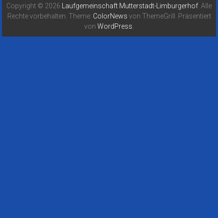
Copyright © 2026
Laufgemeinschaft Mutterstadt-Limburgerhof
. Alle
Rechte vorbehalten. Theme:
ColorNews
von ThemeGrill. Präsentiert
von
WordPress
.