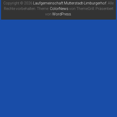
Copyright © 2026
Laufgemeinschaft Mutterstadt-Limburgerhof
. Alle
Rechte vorbehalten. Theme:
ColorNews
von ThemeGrill. Präsentiert
von
WordPress
.