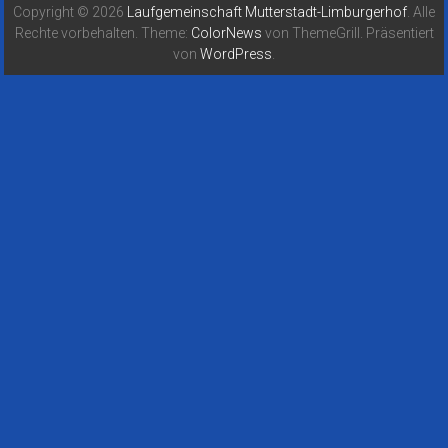
Copyright © 2026
Laufgemeinschaft Mutterstadt-Limburgerhof
. Alle
Rechte vorbehalten. Theme:
ColorNews
von ThemeGrill. Präsentiert
von
WordPress
.