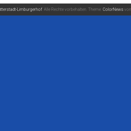
tterstadt-Limburgerhof
. Alle Rechte vorbehalten. Theme:
ColorNews
von 