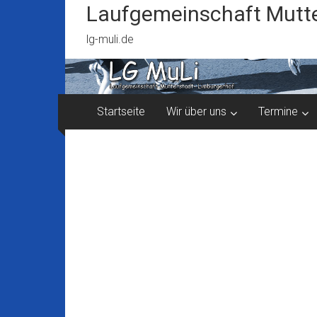
Zum
Laufgemeinschaft Mutte
Inhalt
springen
lg-muli.de
Startseite
Wir über uns
Termine