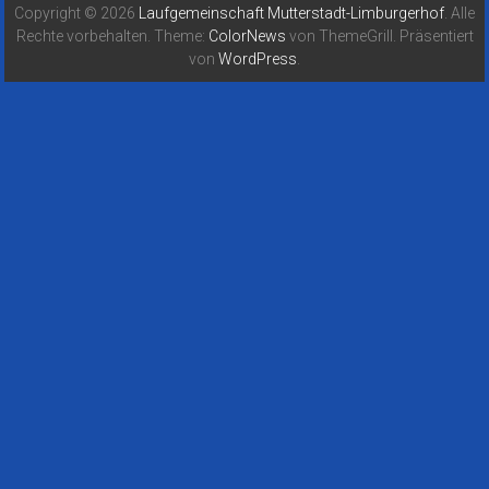
Copyright © 2026
Laufgemeinschaft Mutterstadt-Limburgerhof
. Alle
Rechte vorbehalten. Theme:
ColorNews
von ThemeGrill. Präsentiert
von
WordPress
.