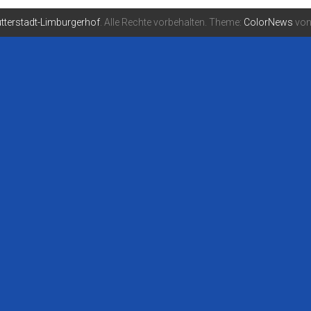
tterstadt-Limburgerhof
. Alle Rechte vorbehalten. Theme:
ColorNews
von 