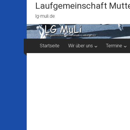
Zum
Laufgemeinschaft Mutte
Inhalt
springen
lg-muli.de
Startseite
Wir über uns
Termine