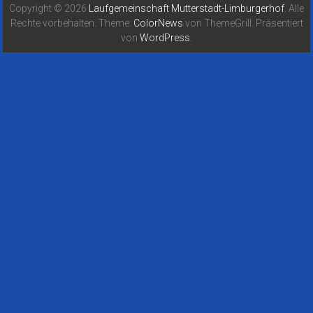
Copyright © 2026
Laufgemeinschaft Mutterstadt-Limburgerhof
. Alle
Rechte vorbehalten. Theme:
ColorNews
von ThemeGrill. Präsentiert
von
WordPress
.