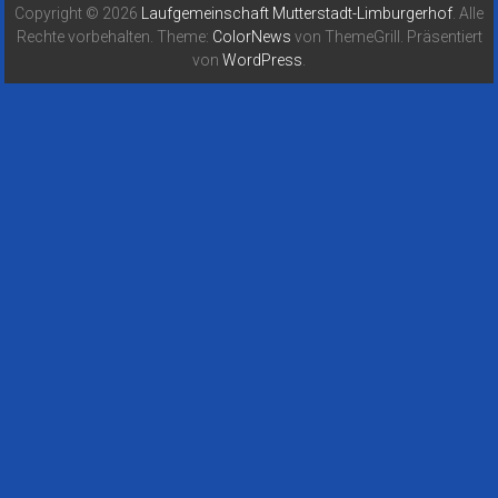
Copyright © 2026
Laufgemeinschaft Mutterstadt-Limburgerhof
. Alle
Rechte vorbehalten. Theme:
ColorNews
von ThemeGrill. Präsentiert
von
WordPress
.