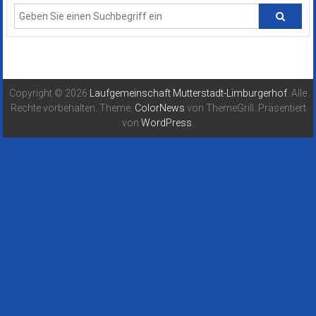
Copyright © 2026
Laufgemeinschaft Mutterstadt-Limburgerhof
. Alle
Rechte vorbehalten. Theme:
ColorNews
von ThemeGrill. Präsentiert
von
WordPress
.