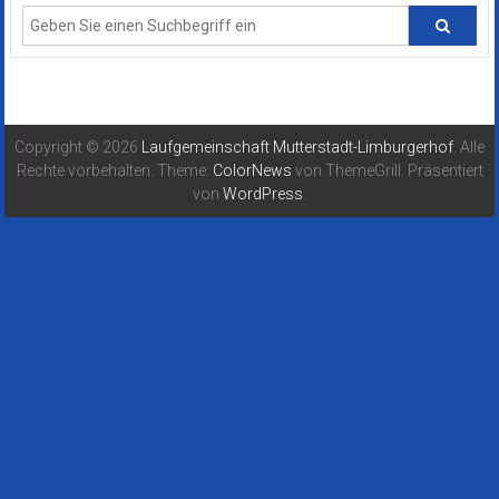
Copyright © 2026
Laufgemeinschaft Mutterstadt-Limburgerhof
. Alle
Rechte vorbehalten. Theme:
ColorNews
von ThemeGrill. Präsentiert
von
WordPress
.