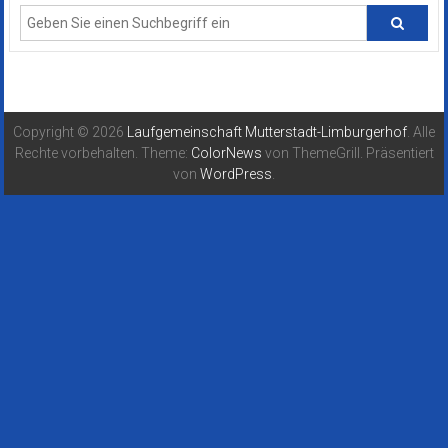
Copyright © 2026
Laufgemeinschaft Mutterstadt-Limburgerhof
. Alle
Rechte vorbehalten. Theme:
ColorNews
von ThemeGrill. Präsentiert
von
WordPress
.