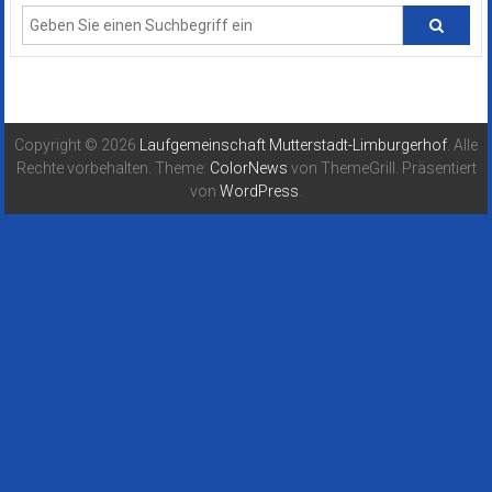
Copyright © 2026
Laufgemeinschaft Mutterstadt-Limburgerhof
. Alle
Rechte vorbehalten. Theme:
ColorNews
von ThemeGrill. Präsentiert
von
WordPress
.