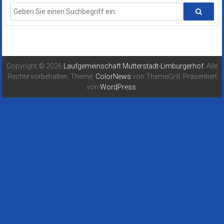
Copyright © 2026
Laufgemeinschaft Mutterstadt-Limburgerhof
. Alle
Rechte vorbehalten. Theme:
ColorNews
von ThemeGrill. Präsentiert
von
WordPress
.