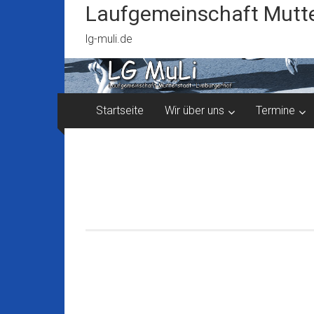
Zum
Laufgemeinschaft Mutte
Inhalt
springen
lg-muli.de
Startseite
Wir über uns
Termine