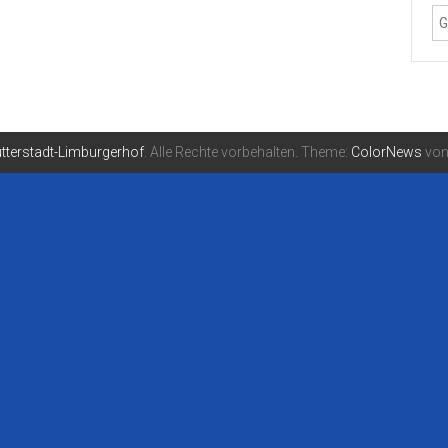
tterstadt-Limburgerhof
. Alle Rechte vorbehalten. Theme:
ColorNews
von 