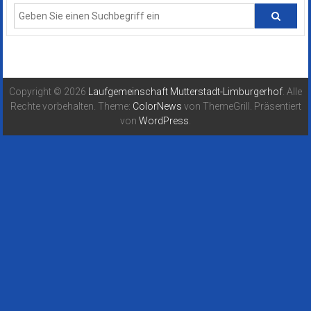
Copyright © 2026
Laufgemeinschaft Mutterstadt-Limburgerhof
. Alle
Rechte vorbehalten. Theme:
ColorNews
von ThemeGrill. Präsentiert
von
WordPress
.