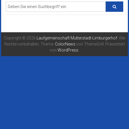
Copyright © 2026
Laufgemeinschaft Mutterstadt-Limburgerhof
. Alle
Rechte vorbehalten. Theme:
ColorNews
von ThemeGrill. Präsentiert
von
WordPress
.