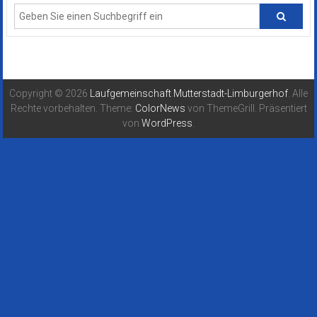
Copyright © 2026
Laufgemeinschaft Mutterstadt-Limburgerhof
. Alle
Rechte vorbehalten. Theme:
ColorNews
von ThemeGrill. Präsentiert
von
WordPress
.