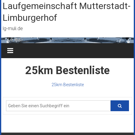
Zum
Laufgemeinschaft Mutterstadt-
Inhalt
Limburgerhof
springen
lg-muli.de
25km Bestenliste
25km Bestenliste