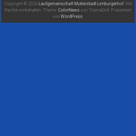
Copyright © 2026
Laufgemeinschaft Mutterstadt-Limburgerhof
. Alle
Rechte vorbehalten. Theme:
ColorNews
von ThemeGrill. Präsentiert
von
WordPress
.