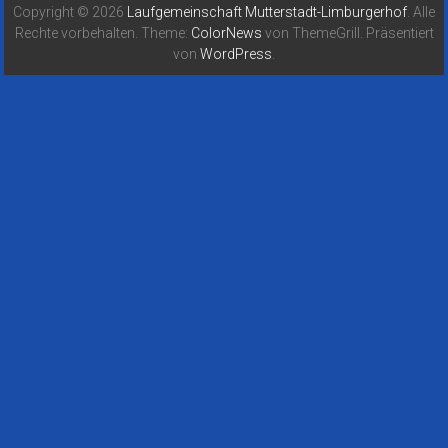
Copyright © 2026
Laufgemeinschaft Mutterstadt-Limburgerhof
. Alle
Rechte vorbehalten. Theme:
ColorNews
von ThemeGrill. Präsentiert
von
WordPress
.