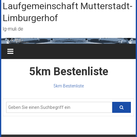
Zum
Laufgemeinschaft Mutterstadt-
Inhalt
Limburgerhof
springen
lg-muli.de
5km Bestenliste
5km Bestenliste