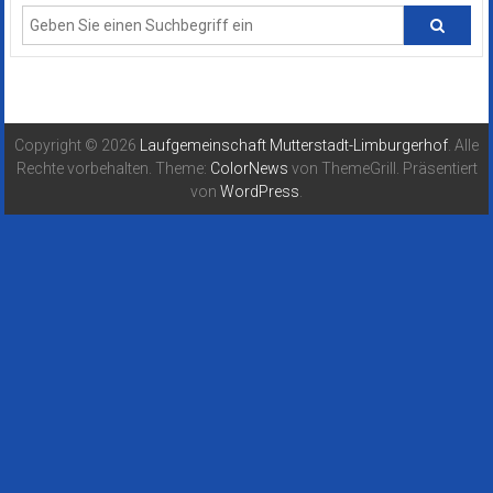
Copyright © 2026
Laufgemeinschaft Mutterstadt-Limburgerhof
. Alle
Rechte vorbehalten. Theme:
ColorNews
von ThemeGrill. Präsentiert
von
WordPress
.