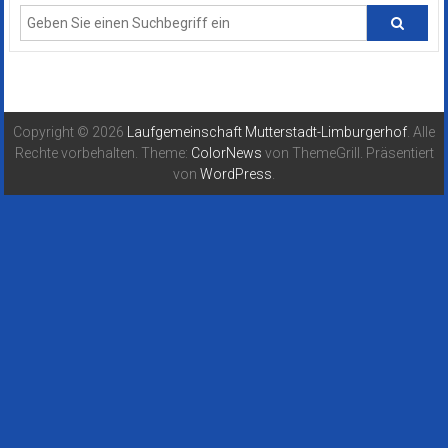
Copyright © 2026
Laufgemeinschaft Mutterstadt-Limburgerhof
. Alle
Rechte vorbehalten. Theme:
ColorNews
von ThemeGrill. Präsentiert
von
WordPress
.