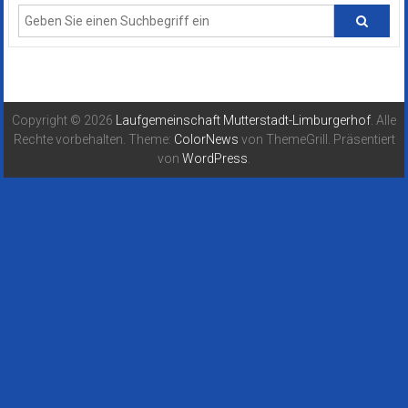
Copyright © 2026
Laufgemeinschaft Mutterstadt-Limburgerhof
. Alle
Rechte vorbehalten. Theme:
ColorNews
von ThemeGrill. Präsentiert
von
WordPress
.