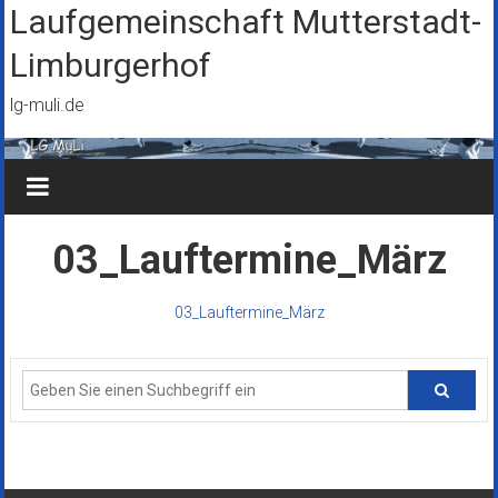
Zum
Laufgemeinschaft Mutterstadt-
Inhalt
Limburgerhof
springen
lg-muli.de
03_Lauftermine_März
03_Lauftermine_März