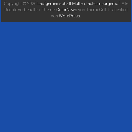
Copyright © 2026
Laufgemeinschaft Mutterstadt-Limburgerhof
. Alle
Rechte vorbehalten. Theme:
ColorNews
von ThemeGrill. Präsentiert
von
WordPress
.