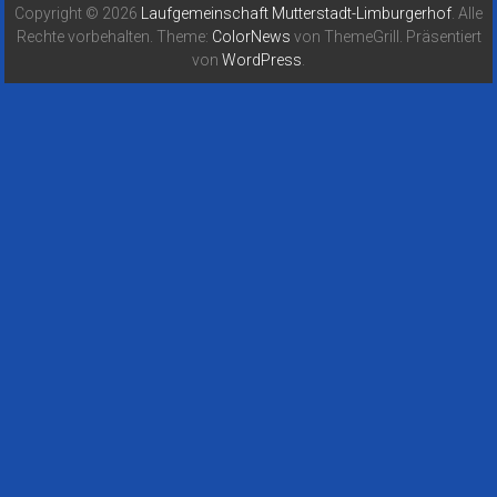
Copyright © 2026
Laufgemeinschaft Mutterstadt-Limburgerhof
. Alle
Rechte vorbehalten. Theme:
ColorNews
von ThemeGrill. Präsentiert
von
WordPress
.