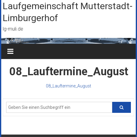
Zum
Laufgemeinschaft Mutterstadt-
Inhalt
Limburgerhof
springen
lg-muli.de
08_Lauftermine_August
08_Lauftermine_August