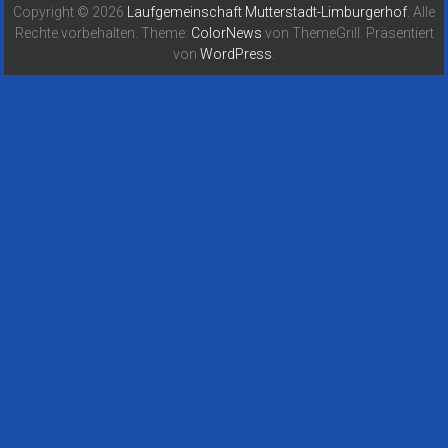
Copyright © 2026
Laufgemeinschaft Mutterstadt-Limburgerhof
. Alle
Rechte vorbehalten. Theme:
ColorNews
von ThemeGrill. Präsentiert
von
WordPress
.