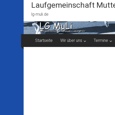
Zum
Laufgemeinschaft Mutte
Inhalt
springen
lg-muli.de
Startseite
Wir über uns
Termine