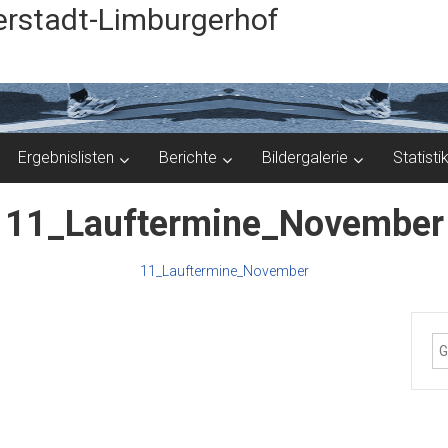
rstadt-Limburgerhof
Ergebnislisten
Berichte
Bildergalerie
Statisti
11_Lauftermine_November
11_Lauftermine_November