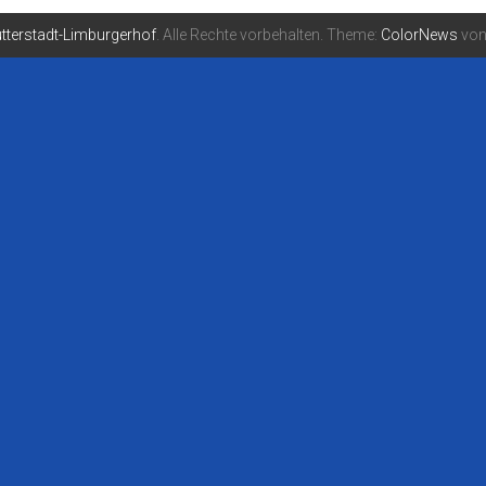
tterstadt-Limburgerhof
. Alle Rechte vorbehalten. Theme:
ColorNews
von 