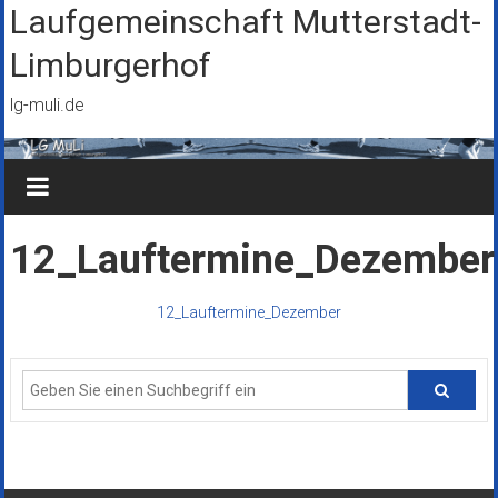
Zum
Laufgemeinschaft Mutterstadt-
Inhalt
Limburgerhof
springen
lg-muli.de
12_Lauftermine_Dezember
12_Lauftermine_Dezember