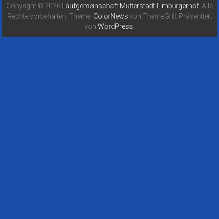
Copyright © 2026
Laufgemeinschaft Mutterstadt-Limburgerhof
. Alle
Rechte vorbehalten. Theme:
ColorNews
von ThemeGrill. Präsentiert
von
WordPress
.