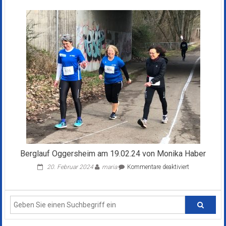
Interner
MuLi-
Lauf
am
01.11.21
von
Thorsten
Rickel
Berglauf Oggersheim am 19.02.24 von Monika Haber
für
20. Februar 2024
maria
Kommentare deaktiviert
Berglauf
Oggersheim
am
19.02.24
von
Monika