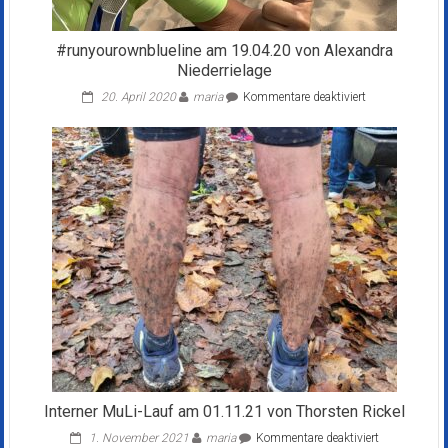
#runyourownblueline am 19.04.20 von Alexandra
Niederrielage
für
20. April 2020
maria
Kommentare deaktiviert
#runyourownblu
am
19.04.20
von
Alexandra
Niederrielage
Interner MuLi-Lauf am 01.11.21 von Thorsten Rickel
für
1. November 2021
maria
Kommentare deaktiviert