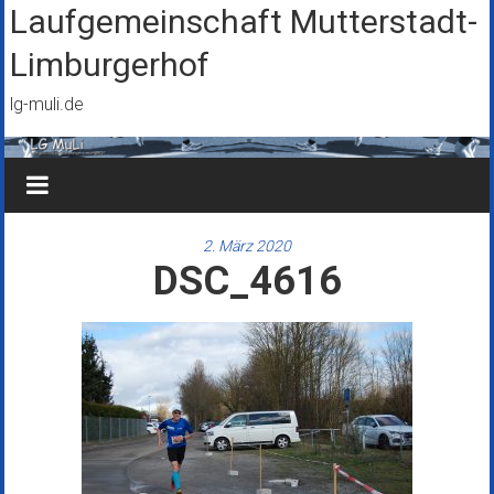
Zum
Laufgemeinschaft Mutterstadt-
Inhalt
Limburgerhof
springen
lg-muli.de
2. März 2020
DSC_4616