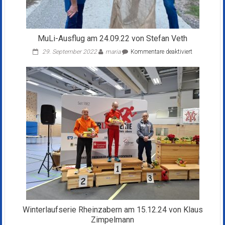
MuLi-Ausflug am 24.09.22 von Stefan Veth
für
29. September 2022
maria
Kommentare deaktiviert
MuLi-
Ausflug
am
24.09.22
von
Stefan
Veth
Winterlaufserie Rheinzabern am 15.12.24 von Klaus
Zimpelmann