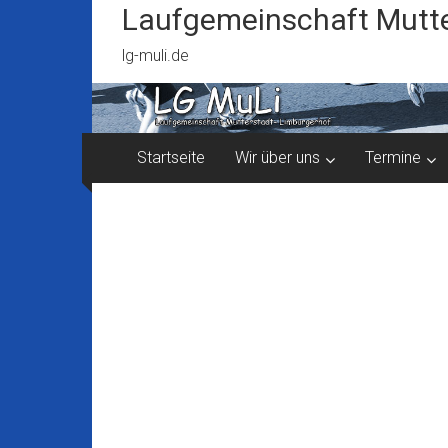
Zum
Laufgemeinschaft Mutte
Inhalt
springen
lg-muli.de
Startseite
Wir über uns
Termine