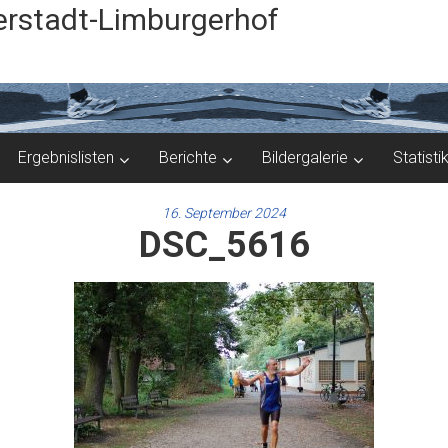
rstadt-Limburgerhof
Ergebnislisten
Berichte
Bildergalerie
Statisti
16. September 2024
DSC_5616