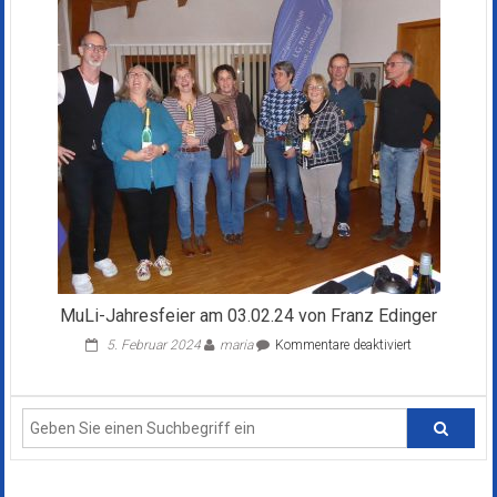
Ausflug
am
24.09.22
von
Stefan
Veth
MuLi-Jahresfeier am 03.02.24 von Franz Edinger
für
5. Februar 2024
maria
Kommentare deaktiviert
MuLi-
Jahresfeier
am
03.02.24
von
Franz
Edinger