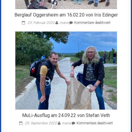
Berglauf Oggersheim am 16.02.20 von Iris Edinger
für
23. Februar 2020
maria
Kommentare deaktiviert
Berglauf
Oggersheim
am
16.02.20
von
Iris
Edinger
MuLi-Ausflug am 24.09.22 von Stefan Veth
für
29. September 2022
maria
Kommentare deaktiviert
MuLi-