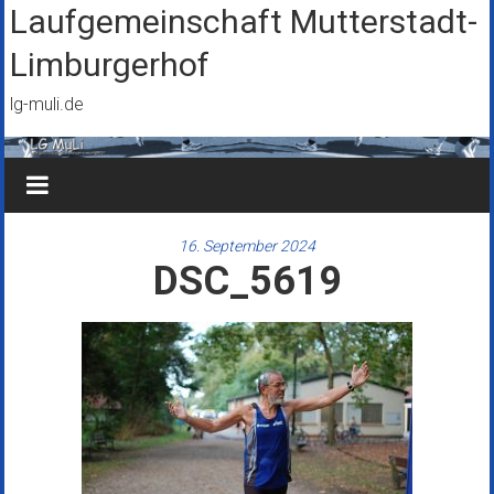
Zum
Laufgemeinschaft Mutterstadt-
Inhalt
Limburgerhof
springen
lg-muli.de
16. September 2024
DSC_5619