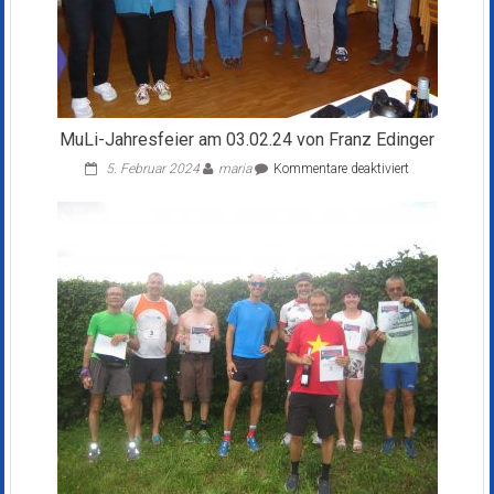
MuLi-Jahresfeier am 03.02.24 von Franz Edinger
für
5. Februar 2024
maria
Kommentare deaktiviert
MuLi-
Jahresfeier
am
03.02.24
von
Franz
Edinger