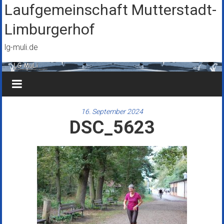
Zum
Laufgemeinschaft Mutterstadt-
Inhalt
Limburgerhof
springen
lg-muli.de
16. September 2024
DSC_5623