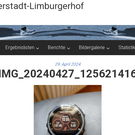
rstadt-Limburgerhof
Ergebnislisten
Berichte
Bildergalerie
Statisti
29. April 2024
IMG_20240427_12562141