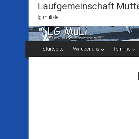
Zum
Laufgemeinschaft Mutte
Inhalt
springen
lg-muli.de
Startseite
Wir über uns
Termine