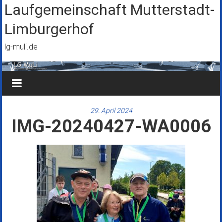
Zum
Laufgemeinschaft Mutterstadt-
Inhalt
Limburgerhof
springen
lg-muli.de
29. April 2024
IMG-20240427-WA0006