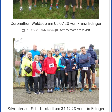
Coronathon Waldsee am 05.07.20 von Franz Edinger
für
6. Juli 2020
maria
Kommentare deaktiviert
Coronathon
Waldsee
am
05.07.20
von
Franz
Edinger
Silvesterlauf Schifferstadt am 31.12.23 von Iris Edinger