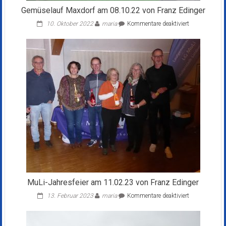
Gemüselauf Maxdorf am 08.10.22 von Franz Edinger
für
10. Oktober 2022
maria
Kommentare deaktiviert
Gemüselauf
Maxdorf
am
08.10.22
von
Franz
Edinger
MuLi-Jahresfeier am 11.02.23 von Franz Edinger
für
13. Februar 2023
maria
Kommentare deaktiviert
MuLi-
Jahresfeier
am