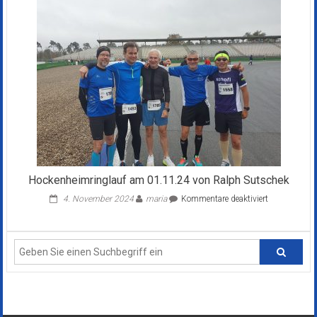
11.02.23
von
Franz
Edinger
Hockenheimringlauf am 01.11.24 von Ralph Sutschek
für
4. November 2024
maria
Kommentare deaktiviert
Hockenheimr
am
01.11.24
von
Ralph
Sutschek