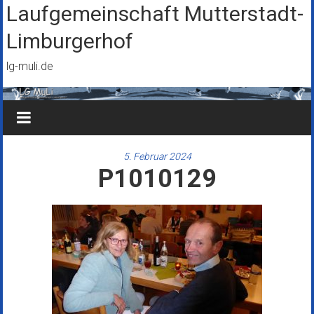
Zum
Laufgemeinschaft Mutterstadt-
Inhalt
Limburgerhof
springen
lg-muli.de
5. Februar 2024
P1010129