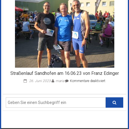
08.10.22
von
Johannes
Möller
Straßenlauf Sandhofen am 16.06.23 von Franz Edinger
für
26. Juni 2023
maria
Kommentare deaktiviert
Straßenlauf
Sandhofen
am
16.06.23
von
Franz
Edinger