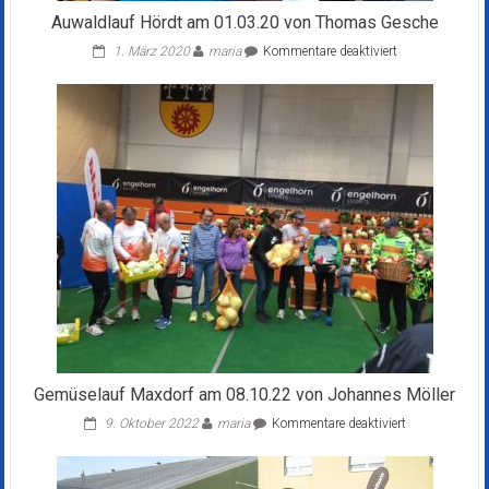
Auwaldlauf Hördt am 01.03.20 von Thomas Gesche
für
1. März 2020
maria
Kommentare deaktiviert
Auwaldlauf
Hördt
am
01.03.20
von
Thomas
Gesche
Gemüselauf Maxdorf am 08.10.22 von Johannes Möller
für
9. Oktober 2022
maria
Kommentare deaktiviert
Gemüselauf
Maxdorf
am