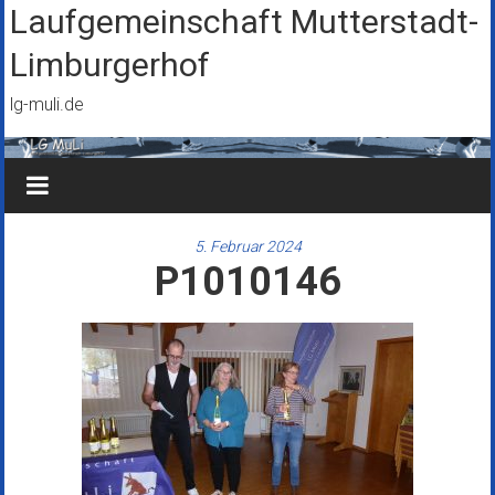
Zum
Laufgemeinschaft Mutterstadt-
Inhalt
Limburgerhof
springen
lg-muli.de
5. Februar 2024
P1010146