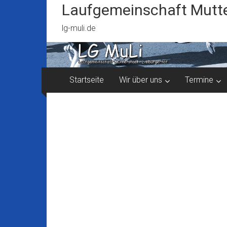
Zum
Laufgemeinschaft Mutte
Inhalt
springen
lg-muli.de
Startseite
Wir über uns
Termine