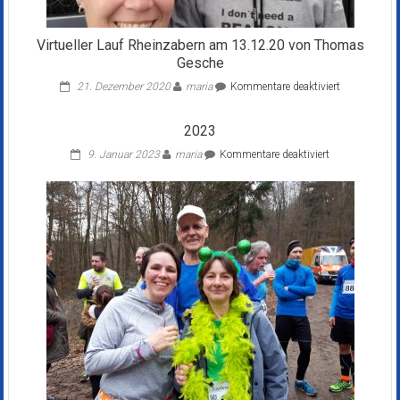
Virtueller Lauf Rheinzabern am 13.12.20 von Thomas
Gesche
für
21. Dezember 2020
maria
Kommentare deaktiviert
Virtueller
Lauf
2023
Rheinzabern
am
für
9. Januar 2023
maria
Kommentare deaktiviert
13.12.20
2023
von
Thomas
Gesche