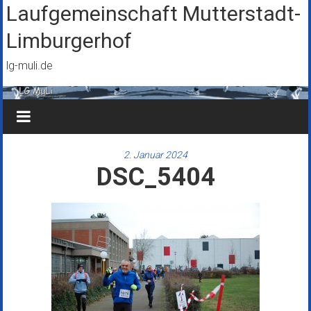
Zum
Laufgemeinschaft Mutterstadt-
Inhalt
Limburgerhof
springen
lg-muli.de
2. Januar 2024
DSC_5404