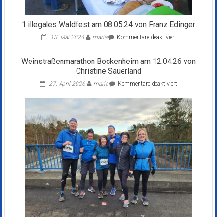
1.illegales Waldfest am 08.05.24 von Franz Edinger
für
13. Mai 2024
maria
Kommentare deaktiviert
1.illegales
Waldfest
Weinstraßenmarathon Bockenheim am 12.04.26 von
am
Christine Sauerland
08.05.24
von
für
27. April 2026
maria
Kommentare deaktiviert
Franz
Weinstraßenma
Edinger
Bockenheim
am
12.04.26
von
Christine
Sauerland