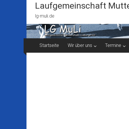
Zum
Laufgemeinschaft Mutte
Inhalt
springen
lg-muli.de
Startseite
Wir über uns
Termine