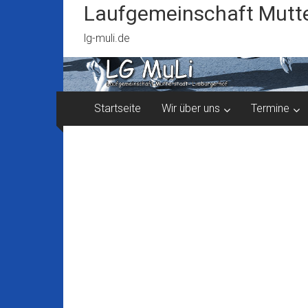
Zum
Laufgemeinschaft Mutte
Inhalt
springen
lg-muli.de
Startseite
Wir über uns
Termine