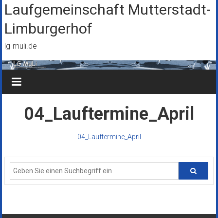
Zum
Laufgemeinschaft Mutterstadt-
Inhalt
Limburgerhof
springen
lg-muli.de
04_Lauftermine_April
04_Lauftermine_April