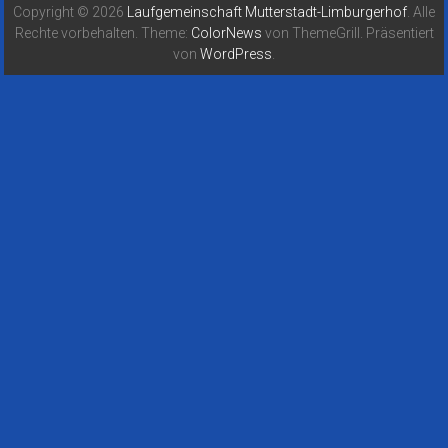
Copyright © 2026
Laufgemeinschaft Mutterstadt-Limburgerhof
. Alle
Rechte vorbehalten. Theme:
ColorNews
von ThemeGrill. Präsentiert
von
WordPress
.