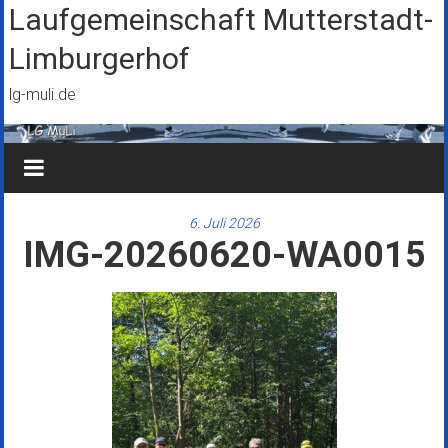
Zum
Laufgemeinschaft Mutterstadt-
Inhalt
Limburgerhof
springen
lg-muli.de
6. Juli 2026
IMG-20260620-WA0015