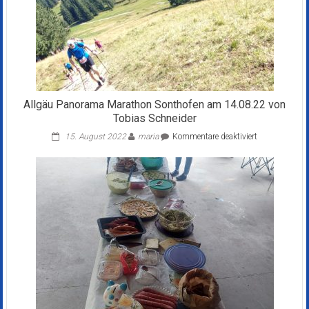
Allgäu Panorama Marathon Sonthofen am 14.08.22 von
Tobias Schneider
für
15. August 2022
maria
Kommentare deaktiviert
Allgäu
Panorama
Marathon
Sonthofen
am
14.08.22
von
Tobias
Schneider