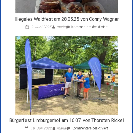
Illegales Waldfest am 28.05.25 von Conny Wagner
für
2. Juni 2025
maria
Kommentare deaktiviert
Illegales
Waldfest
am
28.05.25
von
Conny
Wagner
Bürgerfest Limburgerhof am 16.07. von Thorsten Rickel
für
18. Juli 2022
maria
Kommentare deaktiviert