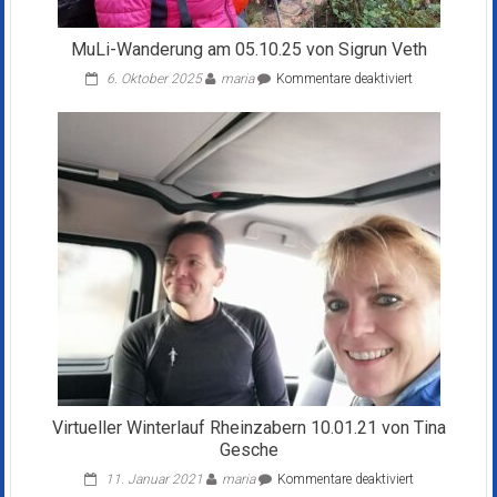
MuLi-Wanderung am 05.10.25 von Sigrun Veth
für
6. Oktober 2025
maria
Kommentare deaktiviert
MuLi-
Wanderung
am
05.10.25
von
Sigrun
Veth
Virtueller Winterlauf Rheinzabern 10.01.21 von Tina
Gesche
für
11. Januar 2021
maria
Kommentare deaktiviert