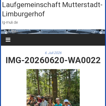
Zum
Laufgemeinschaft Mutterstadt-
Inhalt
Limburgerhof
springen
lg-muli.de
6. Juli 2026
IMG-20260620-WA0022