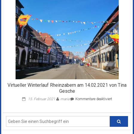
Mutterstadt
am
18.09.22
von
Iris
Edinger
Virtueller Winterlauf Rheinzabern am 14.02.2021 von Tina
Gesche
für
15. Februar 2021
maria
Kommentare deaktiviert
Virtueller
Winterlauf
Rheinzabern
am
14.02.2021
von