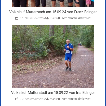
Volkslauf Mutterstadt am 15.09.24 von Franz Edinger
für
16. September 2024
maria
Kommentare deaktiviert
Volkslauf
Mutterstadt
am
15.09.24
von
Franz
Edinger
Volkslauf Mutterstadt am 18.09.22 von Iris Edinger
für
19. September 2022
maria
Kommentare deaktiviert
Volkslauf