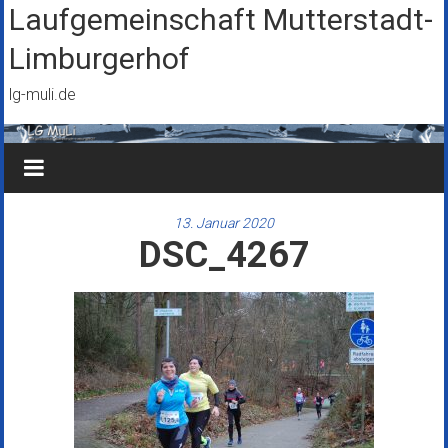
Zum
Laufgemeinschaft Mutterstadt-
Inhalt
Limburgerhof
springen
lg-muli.de
13. Januar 2020
DSC_4267